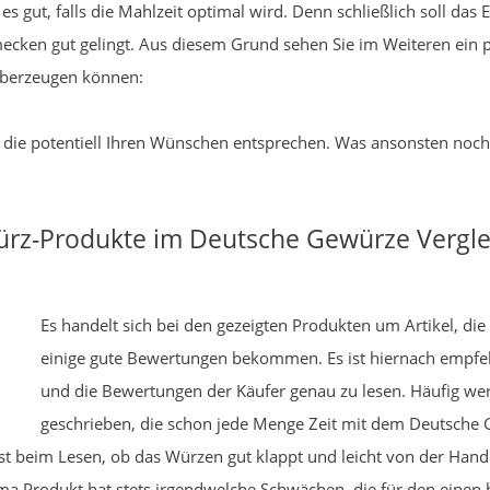
t es gut, falls die Mahlzeit optimal wird. Denn schließlich soll das
ecken gut gelingt. Aus diesem Grund sehen Sie im Weiteren ein pa
überzeugen können:
l, die potentiell Ihren Wünschen entsprechen. Was ansonsten noch 
rz-Produkte im Deutsche Gewürze Vergle
Es handelt sich bei den gezeigten Produkten um Artikel, di
einige gute Bewertungen bekommen. Es ist hiernach empfeh
und die Bewertungen der Käufer genau zu lesen. Häufig w
geschrieben, die schon jede Menge Zeit mit dem Deutsche 
st beim Lesen, ob das Würzen gut klappt und leicht von der Hand 
a Produkt hat stets irgendwelche Schwächen, die für den einen