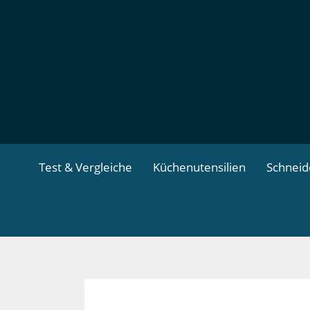
Zum
Inhalt
springen
Test & Vergleiche
Küchenutensilien
Schnei