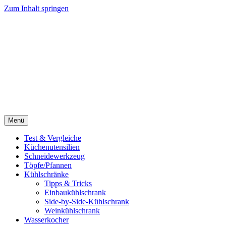
Zum Inhalt springen
Menü
Test & Vergleiche
Küchenutensilien
Schneidewerkzeug
Töpfe/Pfannen
Kühlschränke
Tipps & Tricks
Einbaukühlschrank
Side-by-Side-Kühlschrank
Weinkühlschrank
Wasserkocher