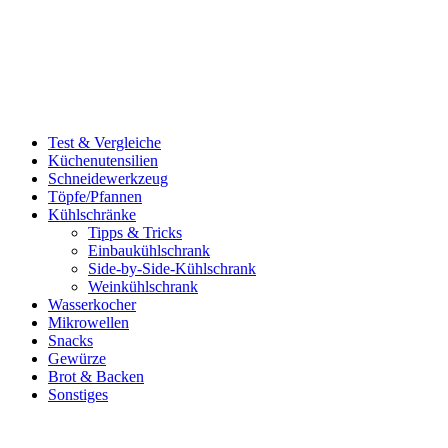
Test & Vergleiche
Küchenutensilien
Schneidewerkzeug
Töpfe/Pfannen
Kühlschränke
Tipps & Tricks
Einbaukühlschrank
Side-by-Side-Kühlschrank
Weinkühlschrank
Wasserkocher
Mikrowellen
Snacks
Gewürze
Brot & Backen
Sonstiges