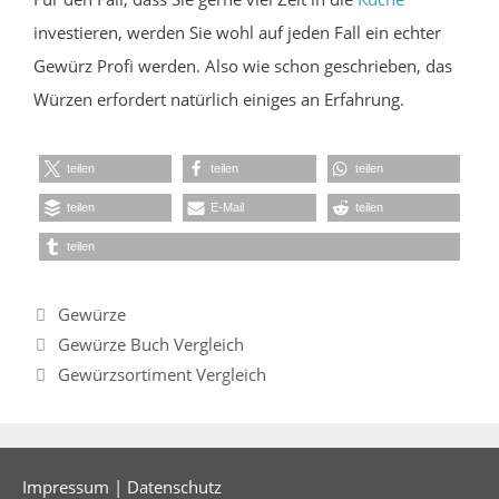
investieren, werden Sie wohl auf jeden Fall ein echter
Gewürz Profi werden. Also wie schon geschrieben, das
Würzen erfordert natürlich einiges an Erfahrung.
teilen
teilen
teilen
teilen
E-Mail
teilen
teilen
Kategorien
Gewürze
Gewürze Buch Vergleich
Gewürzsortiment Vergleich
Impressum
|
Datenschutz