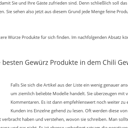
, damit Sie und Ihre Gäste zufrieden sind. Denn schließlich soll d
ren. Sie sehen also jetzt aus diesem Grund jede Menge feine Prod
ckere Würze Produkte für sich finden. Im nachfolgenden Absatz kö
e besten Gewürz Produkte in dem Chili Ge
Falls Sie sich die Artikel aus der Liste ein wenig genauer ans
um ziemlich beliebte Modelle handelt. Sie überzeugen mit
Kommentaren. Es ist dann empfehlenswert noch weiter zu
Kunden ins Einzelne gehend zu lesen. Oft werden diese von F
 verbracht haben und verstehen, wovon sie schreiben. Man sollte
 ganz und gar nicht. Es ist ebenso unbedingt ratsam die negative