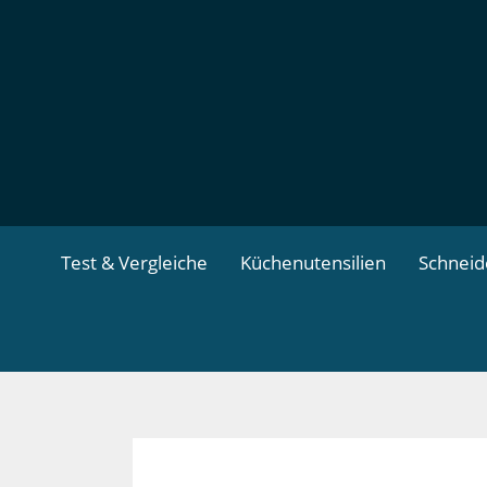
Zum
Inhalt
springen
Test & Vergleiche
Küchenutensilien
Schnei