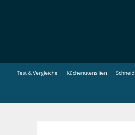
Zum
Inhalt
springen
Test & Vergleiche
Küchenutensilien
Schnei