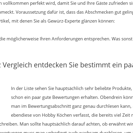
h vollkommen perfekt wird, damit Sie und Ihre Gäste zufrieden s
meckt. Voraussetzung dafür ist, dass das Abschmecken gut gelin
rtikel, mit denen Sie als Gewürz-Experte glänzen können:
, die möglicherweise Ihren Anforderungen entsprechen. Was sonst 
Vergleich entdecken Sie bestimmt ein pa
In der Liste sehen Sie hauptsächlich sehr beliebte Produkte
schon ein paar gute Bewertungen erhalten. Obendrein kön
man im Bewertungsabschnitt ganz genau durchlesen kann, ä
ebendiese von Hobby Köchen verfasst, die bereits viel Zeit
hreiben. Man sollte hauptsächlich darauf achten, ob erwähnt wir
 Bewertungen muss man unbedingt auch wachsam durchlesen, um z