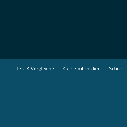
Zum
Inhalt
springen
Test & Vergleiche
Küchenutensilien
Schnei