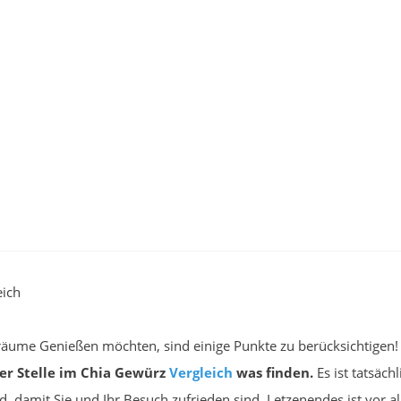
eich
r Träume Genießen möchten, sind einige Punkte zu berücksichtigen
ser Stelle im Chia Gewürz
Vergleich
was finden.
Es ist tatsäc
rd, damit Sie und Ihr Besuch zufrieden sind. Letzenendes ist vo