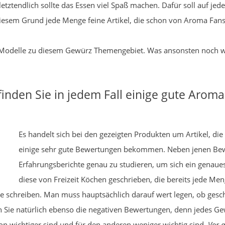
letztendlich sollte das Essen viel Spaß machen. Dafür soll auf je
 diesem Grund jede Menge feine Artikel, die schon von Aroma Fans
ute Modelle zu diesem Gewürz Themengebiet. Was ansonsten noch wi
inden Sie in jedem Fall einige gute Aroma
Es handelt sich bei den gezeigten Produkten um Artikel, di
einige sehr gute Bewertungen bekommen. Neben jenen Bewe
Erfahrungsberichte genau zu studieren, um sich ein genau
diese von Freizeit Köchen geschrieben, die bereits jede Me
e schreiben. Man muss hauptsächlich darauf wert legen, ob ges
sen Sie natürlich ebenso die negativen Bewertungen, denn jedes 
son wichtiger sind und für den anderen weniger wichtig sind.
Vor 