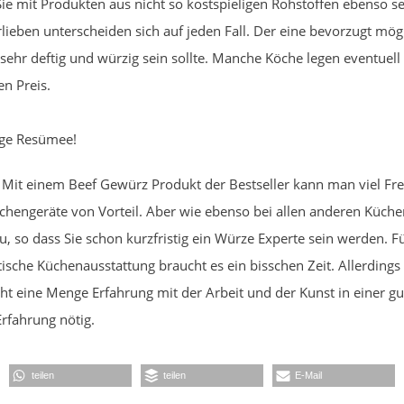
ie mit Produkten aus nicht so kostspieligen Rohstoffen ebenso s
ieben unterscheiden sich auf jeden Fall. Der eine bevorzugt mög
ehr deftig und würzig sein sollte. Manche Köche legen eventuel
n Preis.
ige Resümee!
. Mit einem Beef Gewürz Produkt der Bestseller kann man viel Fre
chengeräte von Vorteil. Aber wie ebenso bei allen anderen Küc
 so dass Sie schon kurzfristig ein Würze Experte sein werden. Für
tische Küchenausstattung braucht es ein bisschen Zeit. Allerding
t eine Menge Erfahrung mit der Arbeit und der Kunst in einer g
Erfahrung nötig.
teilen
teilen
E-Mail