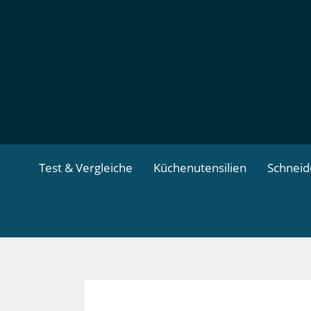
Zum
Inhalt
springen
Test & Vergleiche
Küchenutensilien
Schnei