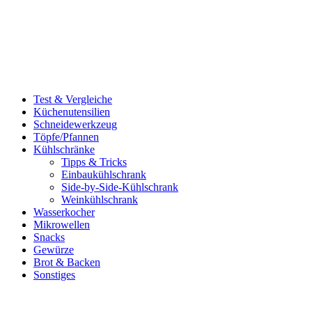
Test & Vergleiche
Küchenutensilien
Schneidewerkzeug
Töpfe/Pfannen
Kühlschränke
Tipps & Tricks
Einbaukühlschrank
Side-by-Side-Kühlschrank
Weinkühlschrank
Wasserkocher
Mikrowellen
Snacks
Gewürze
Brot & Backen
Sonstiges