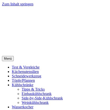
Zum Inhalt springen
Menü
Test & Vergleiche
Küchenutensilien
Schneidewerkzeug
Töpfe/Pfannen
Kühlschränke
Tipps & Tricks
Einbaukühlschrank
Side-by-Side-Kühlschrank
Weinkühlschrank
Wasserkocher