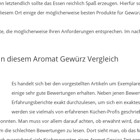
n letztendlich sollte das Essen reichlich Spaß erzeugen. Hierfür 
diesem Ort einige der möglicherweise besten Produkte für Gewürz
ukte, die möglicherweise Ihren Anforderungen entsprechen. Im na
 in diesem Aromat Gewürz Vergleich
Es handelt sich bei den vorgestellten Artikeln um Exemplare
einige sehr gute Bewertungen erhalten. Neben jenen Bewertu
Erfahrungsberichte exakt durchzulesen, um sich ein exakt
werden sie vielmals von erfahrenen Küchen-Profis geschriebe
nten. Man muss vor allem darauf achten, ob erwähnt wird, das
am die schlechten Bewertungen zu lesen. Dort sieht man, ob das Mo
ch ausreichend viele Küchenexperten einen Aromat Gewürz Test ge