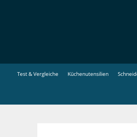
Zum
Inhalt
springen
Test & Vergleiche
Küchenutensilien
Schnei